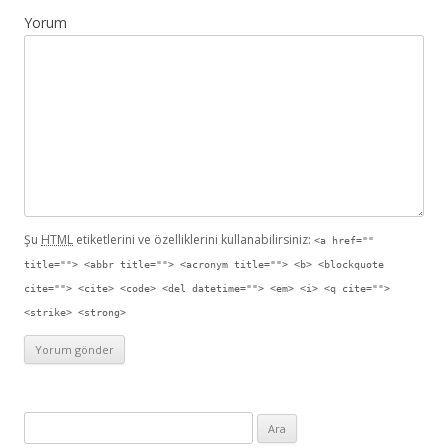
Yorum
Şu
HTML
etiketlerini ve özelliklerini kullanabilirsiniz:
<a href=""
title=""> <abbr title=""> <acronym title=""> <b> <blockquote
cite=""> <cite> <code> <del datetime=""> <em> <i> <q cite="">
<strike> <strong>
Arama yap: